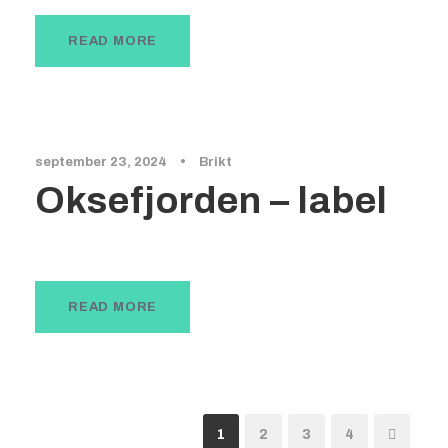
READ MORE
september 23, 2024
•
Brikt
Oksefjorden – label
READ MORE
1
2
3
4