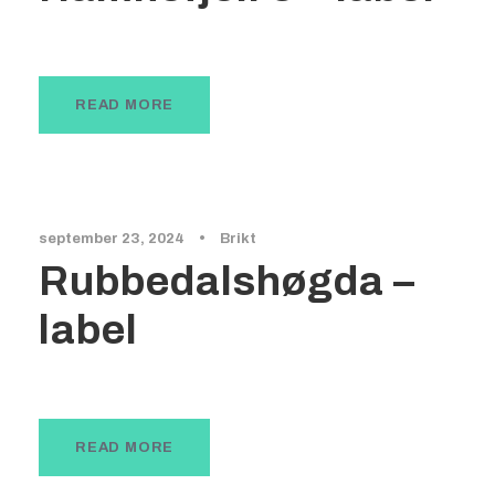
READ MORE
september 23, 2024
•
Brikt
Rubbedalshøgda –
label
READ MORE