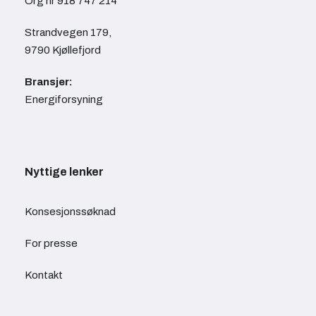
Org nr 918 747 214
Strandvegen 179,
9790 Kjøllefjord
Bransjer:
Energiforsyning
Nyttige lenker
Konsesjonssøknad
For presse
Kontakt