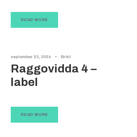
READ MORE
september 23, 2024
•
Brikt
Raggovidda 4 –
label
READ MORE